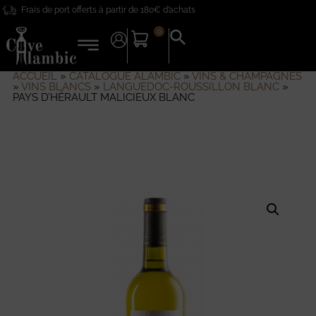
Frais de port offerts à partir de 180€ d’achats
0
Search
for:
Search Button
ACCUEIL
»
CATALOGUE ALAMBIC
»
VINS & CHAMPAGNES
»
VINS BLANCS
»
LANGUEDOC-ROUSSILLON BLANC
»
PAYS D’HÉRAULT MALICIEUX BLANC