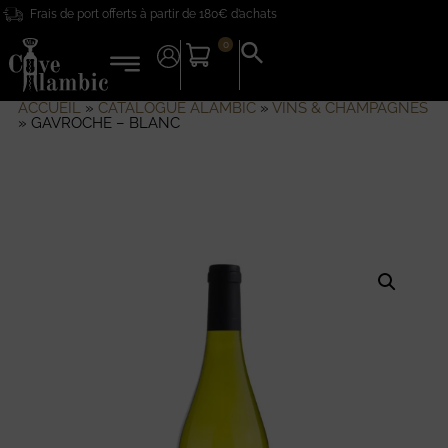
Frais de port offerts à partir de 180€ d’achats
0
Search
for:
Search Button
ACCUEIL
»
CATALOGUE ALAMBIC
»
VINS & CHAMPAGNES
»
GAVROCHE – BLANC