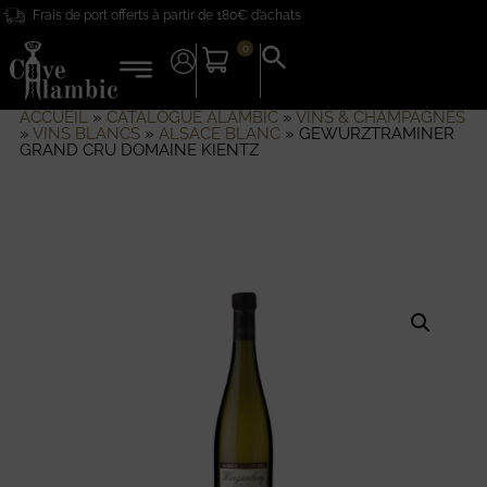
Frais de port offerts à partir de 180€ d’achats
0
Search
for:
Search Button
ACCUEIL
»
CATALOGUE ALAMBIC
»
VINS & CHAMPAGNES
»
VINS BLANCS
»
ALSACE BLANC
»
GEWURZTRAMINER
GRAND CRU DOMAINE KIENTZ