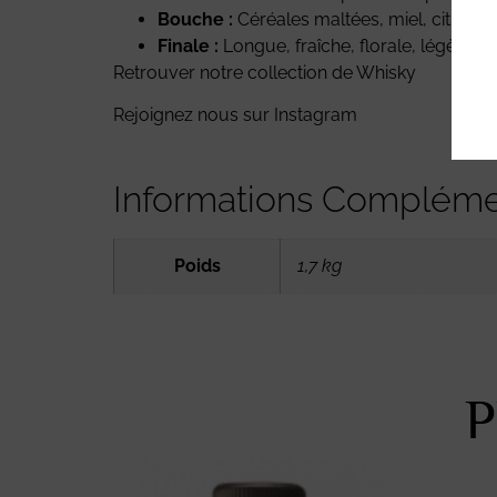
Bouche :
Céréales maltées, miel, citron,
Finale :
Longue, fraîche, florale, légèreme
Retrouver notre collection de Whisky
Rejoignez nous sur
Instagram
Informations Compléme
Poids
1,7 kg
P