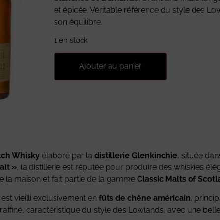
et épicée. Véritable référence du style des Lowl
son équilibre.
1 en stock
Ajouter au panier
tch Whisky
élaboré par la
distillerie Glenkinchie
, située dan
alt »
, la distillerie est réputée pour produire des whiskies élé
e la maison et fait partie de la gamme
Classic Malts of Scot
est vieilli exclusivement en
fûts de chêne américain
, princi
et raffiné, caractéristique du style des Lowlands, avec une bel