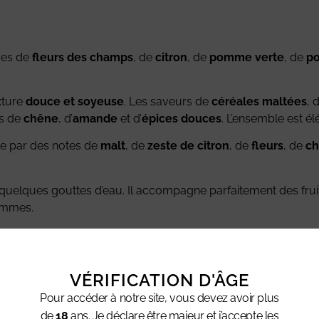
mes de
fleurs des champs
, de
citron
, de
pomme verte
, de
po
xture
douce et soyeuse
. Les saveurs de
céréales maltées
, 
es de
chêne
, d’
amande
et d’
épices douces
. L’ensemble est él
e par des notes de
malt
, de
zeste de citron
, de
fleurs
, de
ch
uelques gouttes d’eau. Il accompagne parfaitement des fruits
ommes.
un des plus beaux représentants du style
Lowlands
. Son prof
t de finesse pour séduire les amateurs confirmés.
VÉRIFICATION D'ÂGE
Pour accéder à notre site, vous devez avoir plus
e, poire, vanille, malt frais.
de
18
ans. Je déclare être majeur et j’accepte les