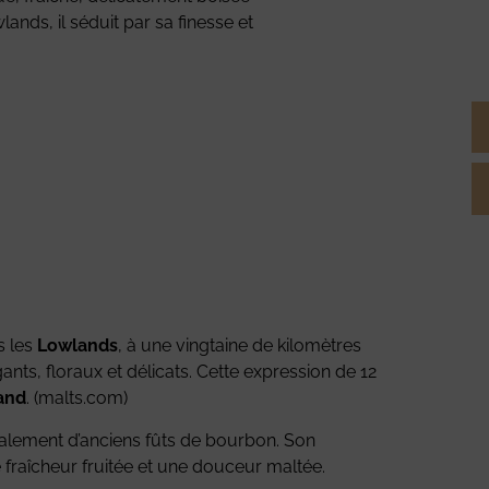
ands, il séduit par sa finesse et
s les
Lowlands
, à une vingtaine de kilomètres
gants, floraux et délicats. Cette expression de 12
land
. (
malts.com
)
palement d’anciens fûts de bourbon. Son
le fraîcheur fruitée et une douceur maltée.