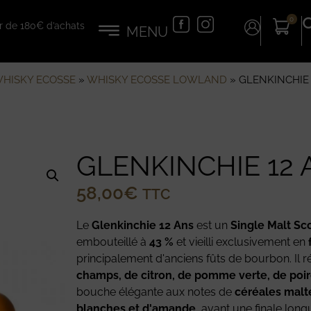
0
tir de 180€ d’achats
HISKY ECOSSE
»
WHISKY ECOSSE LOWLAND
»
GLENKINCHIE 
GLENKINCHIE 12 
58,00
€
TTC
Le
Glenkinchie 12 Ans
est un
Single Malt Sc
embouteillé à
43 %
et vieilli exclusivement en
principalement d'anciens fûts de bourbon. Il
champs, de citron, de pomme verte, de poire
bouche élégante aux notes de
céréales malté
blanches et d'amande
, avant une finale long