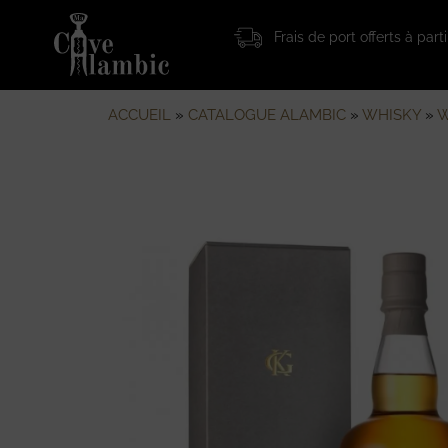
Frais de port offerts à par
ACCUEIL
»
CATALOGUE ALAMBIC
»
WHISKY
»
W