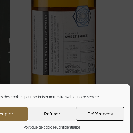
ns des cookies pour optimiser notre site web et notre service.
cepter
Refuser
Préférences
Politique de cookies
Confidentialité
 N° 1