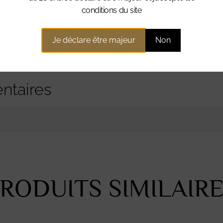
 pomme, fleurs blanches, amande.
conditions du site
nt boisée et épicée.
Je déclare être majeur
Non
ntaires
RODUITS SIMILAIR