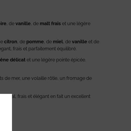
ire
, de
vanille
, de
malt frais
et une légère
de
citron
, de
pomme
, de
miel
, de
vanille
et de
égant, frais et parfaitement équilibré.
êne délicat
et une légère pointe épicée.
 de mer, une volaille rôtie, un fromage de
il floral, frais et élégant en fait un excellent