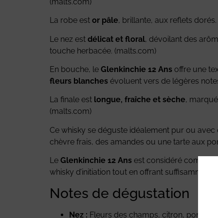
(
malts.com
)
La robe est
or pâle
, brillante, aux reflets dorés.
Le nez est
délicat et floral
, dévoilant des arô
touche herbacée. (
malts.com
)
En bouche, le
Glenkinchie 12 Ans
offre une te
fleurs blanches
évoluent vers de légères not
La finale est
longue, fraîche et sèche
, marqué
(
malts.com
)
Ce whisky se déguste idéalement pur ou avec q
chèvre frais, des amandes ou une tarte aux p
Le
Glenkinchie 12 Ans
est considéré comme l’
whisky d’initiation tout en offrant suffisammen
Notes de dégustation
Nez :
Fleurs des champs, citron, pomme vert