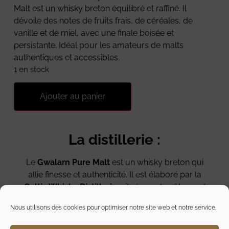
Malt est un whisky breton équilibré et raffiné. Il
dévoile des notes de fruits frais, de céréales, de
vanille et de miel, avec une finale boisée et
persistante. Idéal pour les amateurs de malts
authentiques et accessibles.
1 en stock
Ajouter au panier
La distillerie :
Le
Gwalarn Pure Malt
est un whisky breton qui
allie finesse et authenticité. Il est élaboré par la
Celtic Whisky Distillerie
, située sur la côte nord
de la Bretagne, à Lannion. Fondée en 1997, cette
Nous utilisons des cookies pour optimiser notre site web et notre service.
distillerie artisanale s’est imposée comme une
référence du whisky français haut de gamme. Son