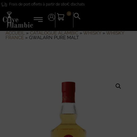
Frais de port offerts à partir de 180€ d’achats
0
Search
for:
Search Button
ACCUEIL
»
CATALOGUE ALAMBIC
»
WHISKY
»
WHISKY
FRANCE
»
GWALARN PURE MALT