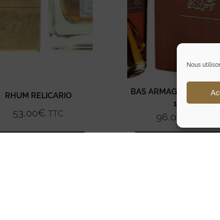
Nous utiliso
BAS ARMAGNAC LAUB
Ac
RHUM RELICARIO
1999
53,00
€
TTC
96,00
€
TTC
Ajouter au panier
Ajouter au panier