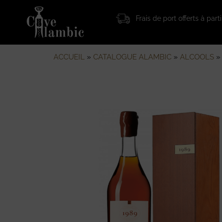
Frais de port offerts à par
ACCUEIL
»
CATALOGUE ALAMBIC
»
ALCOOLS