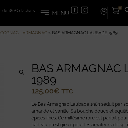
0
tir de 180€ d’achats
»
COGNAC - ARMAGNAC
»
BAS ARMAGNAC LAUBADE 1989
BAS ARMAGNAC 
1989
125,00
€
TTC
Le Bas Armagnac Laubade 1989 séduit par son 
amande et vanille. Sa bouche douce et équilib
épices fines. Ce millésime rare est parfait pou
cadeau prestigieux pour les amateurs de spiri