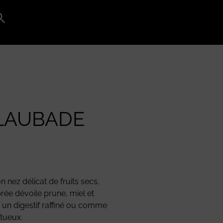
Search
for:
Search Button
LAUBADE
nez délicat de fruits secs,
rée dévoile prune, miel et
r un digestif raffiné ou comme
tueux.