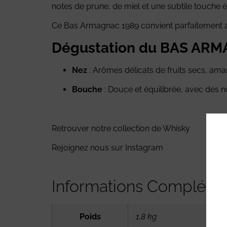
notes de prune, de miel et une subtile touche é
Ce Bas Armagnac 1989 convient parfaitement aux
Dégustation du BAS AR
Nez
: Arômes délicats de fruits secs, aman
Bouche
: Douce et équilibrée, avec des no
Retrouver notre collection de Whisky
Rejoignez nous sur
Instagram
Informations Compléme
Poids
1,8 kg