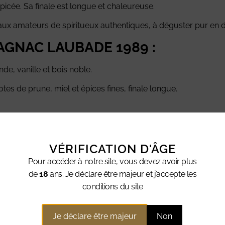
picée. Sa finale est longue et chaleureuse.
 amateurs de spiritueux authentiques, à déguster pur en dig
MAGNAC LAUBADE 1989 :
de, vanille et bois noble.
tes de prune, miel et épices fines, finale longue.
VÉRIFICATION D'ÂGE
Pour accéder à notre site, vous devez avoir plus
de
18
ans. Je déclare être majeur et j’accepte les
ntaires
conditions du site
Je déclare être majeur
Non