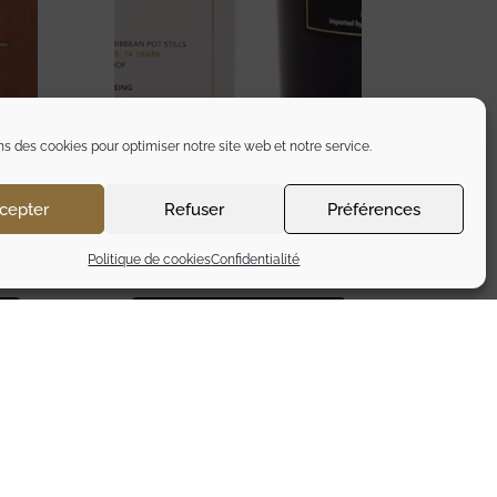
ns des cookies pour optimiser notre site web et notre service.
ADE
RHUM ROYAL NAVY – TIGER
cepter
Refuser
Préférences
SHARK 2019
185,00
€
Politique de cookies
Confidentialité
TTC
Ajouter au panier
L’abus d’alcool est dangereux pour la santé