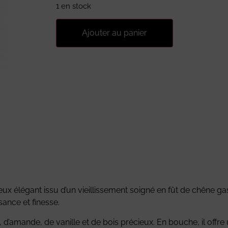
1 en stock
Ajouter au panier
ueux élégant issu d’un vieillissement soigné en fût de chêne 
ance et finesse.
, d’amande, de vanille et de bois précieux. En bouche, il offr