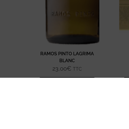
RAMOS PINTO LAGRIMA
BLANC
23,00
€
TTC
Ajouter au panier