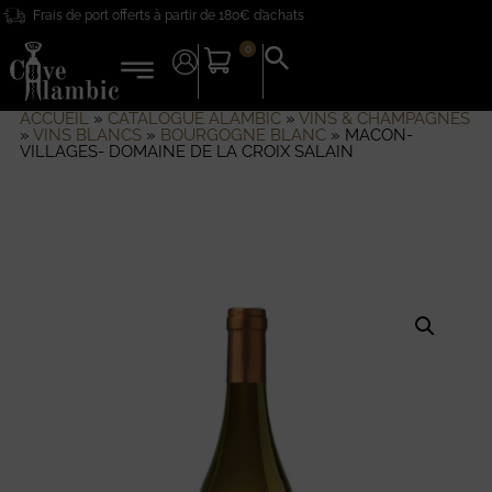
Frais de port offerts à partir de 180€ d’achats
0
Search
for:
Search Button
ACCUEIL
»
CATALOGUE ALAMBIC
»
VINS & CHAMPAGNES
»
VINS BLANCS
»
BOURGOGNE BLANC
»
MACON-
VILLAGES- DOMAINE DE LA CROIX SALAIN