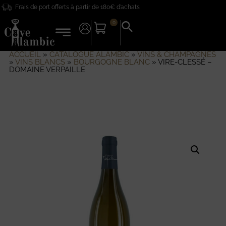
Frais de port offerts à partir de 180€ d’achats
0
Search
for:
Search Button
ACCUEIL
»
CATALOGUE ALAMBIC
»
VINS & CHAMPAGNES
»
VINS BLANCS
»
BOURGOGNE BLANC
»
VIRE-CLESSÉ –
DOMAINE VERPAILLE