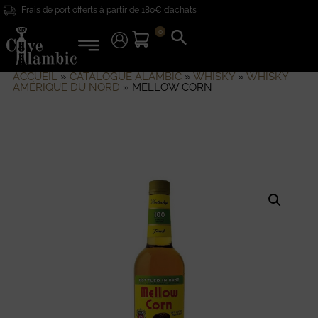
Frais de port offerts à partir de 180€ d’achats
0
Search
for:
Search Button
ACCUEIL
»
CATALOGUE ALAMBIC
»
WHISKY
»
WHISKY
AMÉRIQUE DU NORD
»
MELLOW CORN