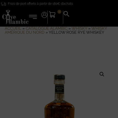
Frais de port offerts à partir de 180€ d’achats
0
Search
for:
Search Button
ACCUEIL
»
CATALOGUE ALAMBIC
»
WHISKY
»
WHISKY
AMÉRIQUE DU NORD
»
YELLOW ROSE RYE WHISKEY