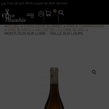
Frais de port offerts à partir de 180€ d’achats
0
Search
for:
Search Button
ACCUEIL
»
CATALOGUE ALAMBIC
»
VINS & CHAMPAGNES
»
VINS BLANCS
»
VALLÉE DE LA LOIRE BLANC
»
MONTLOUIS SUR LOIRE – TAILLE AUX LOUPS