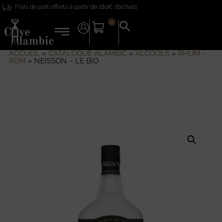
Frais de port offerts à partir de 180€ d’achats
0
Search
for:
Search Button
ACCUEIL
»
CATALOGUE ALAMBIC
»
ALCOOLS
»
RHUM -
ROM
»
NEISSON – LE BIO