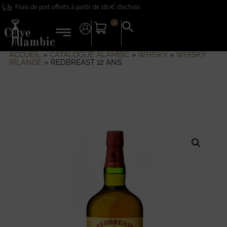
Frais de port offerts à partir de 180€ d’achats
0
Search
for:
Search Button
ACCUEIL
»
CATALOGUE ALAMBIC
»
WHISKY
»
WHISKY
IRLANDE
»
REDBREAST 12 ANS