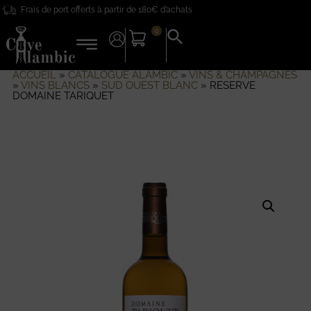
Frais de port offerts à partir de 180€ d’achats
0
Search
for:
Search Button
ACCUEIL
»
CATALOGUE ALAMBIC
»
VINS & CHAMPAGNES
»
VINS BLANCS
»
SUD OUEST BLANC
»
RESERVE
DOMAINE TARIQUET