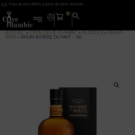
Frais de port offerts à partir de 180€ d’achats
0
Search
for:
Search Button
ACCUEIL
»
CATALOGUE ALAMBIC
»
ALCOOLS
»
RHUM -
ROM
»
RHUM RIVIERE DU MAT – XO