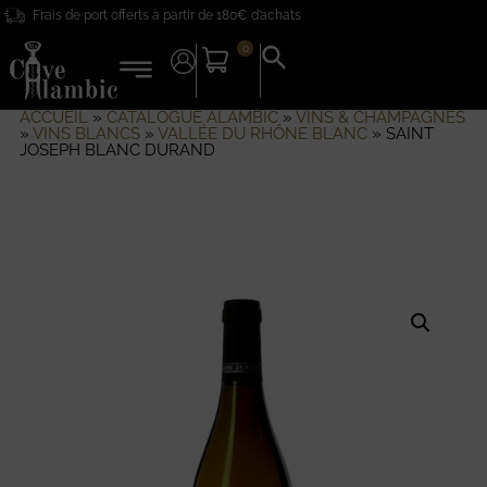
Frais de port offerts à partir de 180€ d’achats
0
Search
for:
Search Button
ACCUEIL
»
CATALOGUE ALAMBIC
»
VINS & CHAMPAGNES
»
VINS BLANCS
»
VALLÉE DU RHÔNE BLANC
»
SAINT
JOSEPH BLANC DURAND