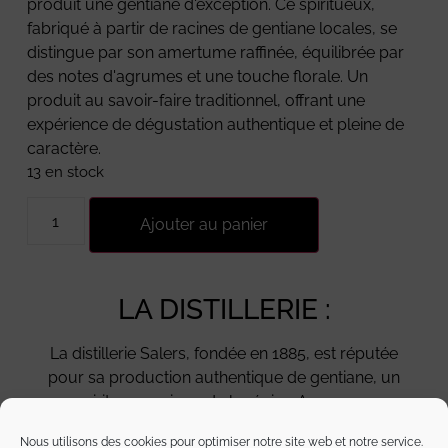
produit une gentiane d'exception. Ce spiritueux,
fabriqué à partir de racines de gentiane locales, se
distingue par son amertume raffinée, équilibrée par
des notes d'agrumes et une touche florale. Un
produit au savoir-faire traditionnel, offrant une
expérience de dégustation authentique et pleine de
caractère.
13 en stock
Ajouter au panier
LA DISTILLERIE :
La distillerie Salers, fondée en 1885, est réputée
pour sa production authentique de gentiane, un
spiritueux unique de la région Auvergne.
Fabriquée à partir de racines de gentiane
Nous utilisons des cookies pour optimiser notre site web et notre service.