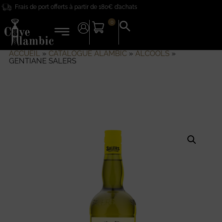
Frais de port offerts à partir de 180€ d’achats
0
Search
for:
Search Button
ACCUEIL
»
CATALOGUE ALAMBIC
»
ALCOOLS
»
GENTIANE SALERS