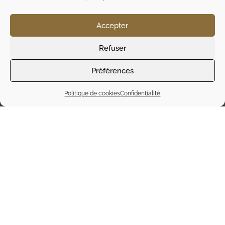
récoltées dans les montagnes, la distillation
respecte des méthodes traditionnelles,
permettant ainsi de préserver toutes les saveurs
Accepter
naturelles.
Refuser
De plus, la liqueur Salers se distingue par son
équilibre entre amertume et douceur, créant une
Préférences
expérience de dégustation inoubliable.
Politique de cookies
Confidentialité
Grâce à un vieillissement en fûts de chêne, le
produit gagne en profondeur et en complexité. En
conséquence, la distillerie Salers continue de
séduire les amateurs de spiritueux avec un
produit aux arômes puissants et raffinés. Ainsi, elle
incarne l’authenticité et le savoir-faire artisanal de
la région, tout en apportant une touche unique à
chaque verre.
DÉGUSTATION DE LA
GENTIANE SALERS: