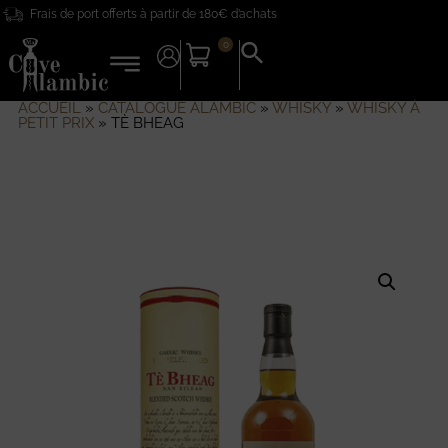
Frais de port offerts à partir de 180€ d’achats
0
Search
for:
Search Button
ACCUEIL
»
CATALOGUE ALAMBIC
»
WHISKY
»
WHISKY À
PETIT PRIX
»
TÈ BHEAG