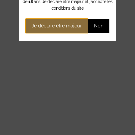
de
18
ans. Je déclare être majeur et j’accepte les
conditions du site
Je déclare être majeur
Non