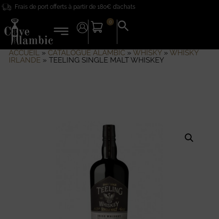
Frais de port offerts à partir de 180€ d’achats
0
Search
for:
Search Button
ACCUEIL
»
CATALOGUE ALAMBIC
»
WHISKY
»
WHISKY
IRLANDE
»
TEELING SINGLE MALT WHISKEY