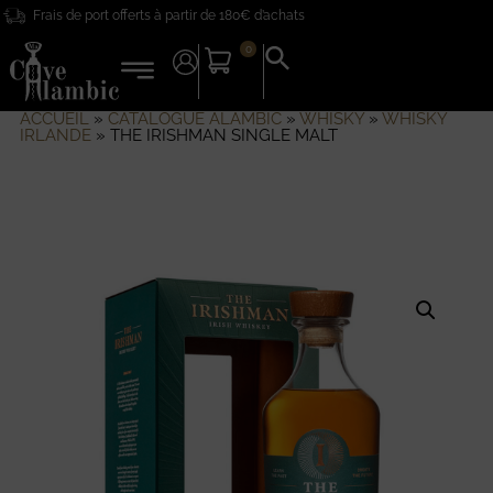
Frais de port offerts à partir de 180€ d’achats
0
Search
for:
Search Button
ACCUEIL
»
CATALOGUE ALAMBIC
»
WHISKY
»
WHISKY
IRLANDE
»
THE IRISHMAN SINGLE MALT