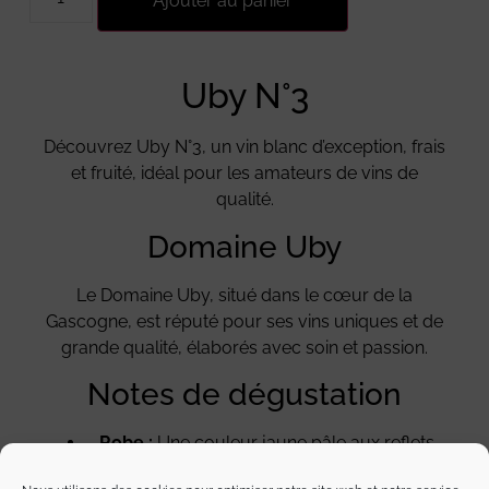
Ajouter au panier
Uby N°3
Découvrez Uby N°3, un vin blanc d’exception, frais
et fruité, idéal pour les amateurs de vins de
qualité.
Domaine Uby
Le Domaine Uby, situé dans le cœur de la
Gascogne, est réputé pour ses vins uniques et de
grande qualité, élaborés avec soin et passion.
Notes de dégustation
Robe :
Une couleur jaune pâle aux reflets
verts.