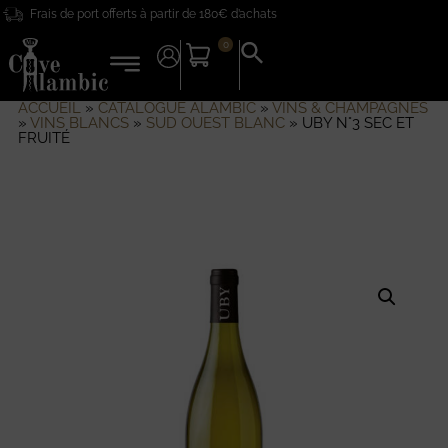
Frais de port offerts à partir de 180€ d’achats
0
Search
for:
Search Button
ACCUEIL
»
CATALOGUE ALAMBIC
»
VINS & CHAMPAGNES
»
VINS BLANCS
»
SUD OUEST BLANC
»
UBY N°3 SEC ET
FRUITÉ