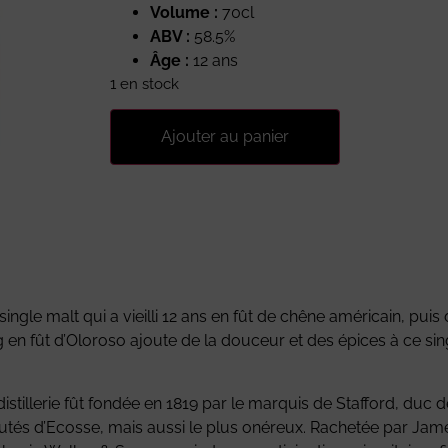
Volume :
70cl
ABV :
58.5%
Âge :
12 ans
1 en stock
Ajouter au panier
ngle malt qui a vieilli 12 ans en fût de chêne américain, pui
ing en fût d’Oloroso ajoute de la douceur et des épices à ce si
istillerie fût fondée en 1819 par le marquis de Stafford, duc 
putés d’Ecosse, mais aussi le plus onéreux. Rachetée par James