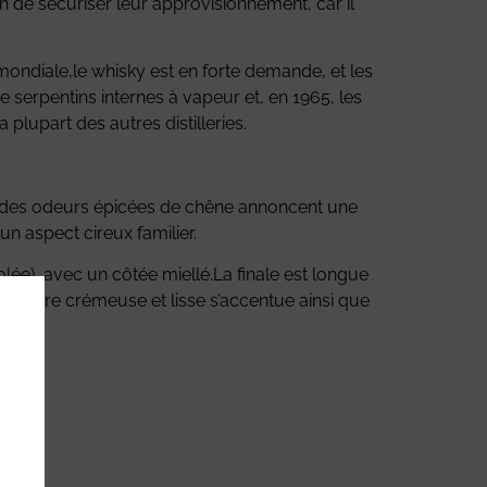
in de sécuriser leur approvisionnement, car il
ondiale,le whisky est en forte demande, et les
serpentins internes à vapeur et, en 1965, les
 plupart des autres distilleries.
n, des odeurs épicées de chêne annoncent une
n aspect cireux familier.
lée) avec un côtée miellé.La finale est longue
la texture crémeuse et lisse s’accentue ainsi que