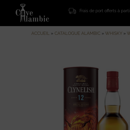
Frais de port offerts à par
ACCUEIL
»
CATALOGUE ALAMBIC
»
WHISKY
»
W