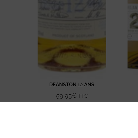
DEANSTON 12 ANS
59,95
€
TTC
Ajouter au panier