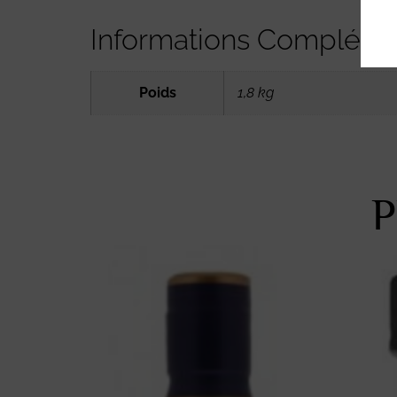
Informations Compléme
Poids
1,8 kg
P