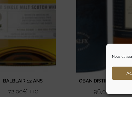
Nous utiliso
Ac
BALBLAIR 12 ANS
OBAN DISTILLERS EDIT
72,00
€
96,00
€
TTC
TTC
Ajouter au panier
Ajouter au panier