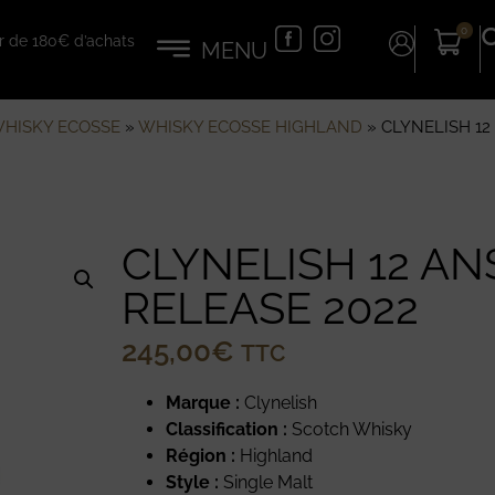
0
tir de 180€ d’achats
HISKY ECOSSE
»
WHISKY ECOSSE HIGHLAND
»
CLYNELISH 12
CLYNELISH 12 AN
RELEASE 2022
245,00
€
TTC
Marque :
Clynelish
Classification :
Scotch Whisky
Région :
Highland
Style :
Single Malt