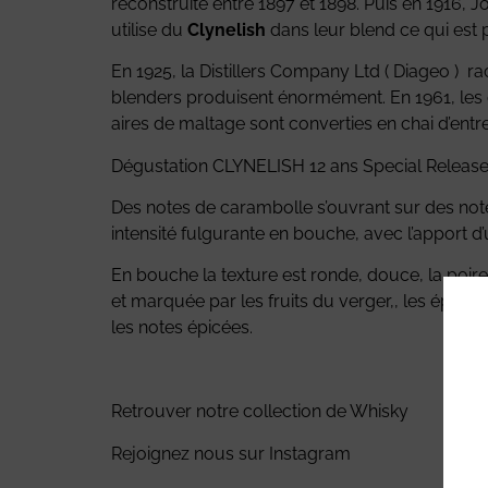
reconstruite entre 1897 et 1898. Puis en 1916, J
utilise du
Clynelish
dans leur blend ce qui est pa
En 1925, la Distillers Company Ltd ( Diageo ) r
blenders produisent énormément. En 1961, les d
aires de maltage sont converties en chai d’entrep
Dégustation CLYNELISH 12 ans Special Release 
Des notes de carambolle s’ouvrant sur des not
intensité fulgurante en bouche, avec l’apport d
En bouche la texture est ronde, douce, la poir
et marquée par les fruits du verger,, les épices 
les notes épicées.
Retrouver notre collection de Whisky
Rejoignez nous sur
Instagram