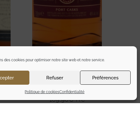
ns des cookies pour optimiser notre site web et notre service.
cepter
Refuser
Préférences
TOMATIN 14 ANS PORT CASK
ION
HIGHLAND
Politique de cookies
Confidentialité
109,90
€
TTC
Ajouter au panier