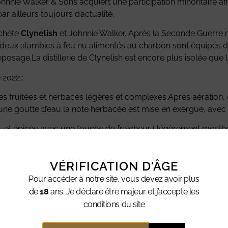
ohnnie Walker & Sons acquiert une participation minoritaire af
r ailleurs toujours d’actualité.
achète
Clynelish
et Johnnie Walker. Après la Seconde Guerre m
eux alambics à feu nu alimentés au charbon sont équipés de 
osage.La distillerie de Clynelish est encore plus isolée que la
2022 :
es fruitées et herbacés légères et complexes.Après aératio
’une goutte d’eau la note herbacée est mise en exergue, avec u
e, et épicée avec une touche de fraicheur ( légèrement mentho
( le poivre), le chêne, le cacao,En incorporant un trait d’eau, 
VÉRIFICATION D'ÂGE
Pour accéder à notre site, vous devez avoir plus
de
18
ans. Je déclare être majeur et j’accepte les
conditions du site