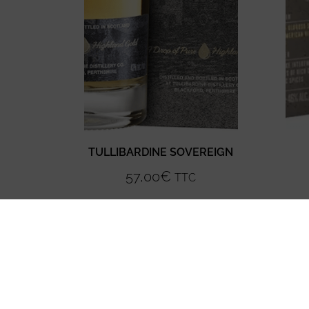
TULLIBARDINE SOVEREIGN
57,00
€
TTC
Ajouter au panier