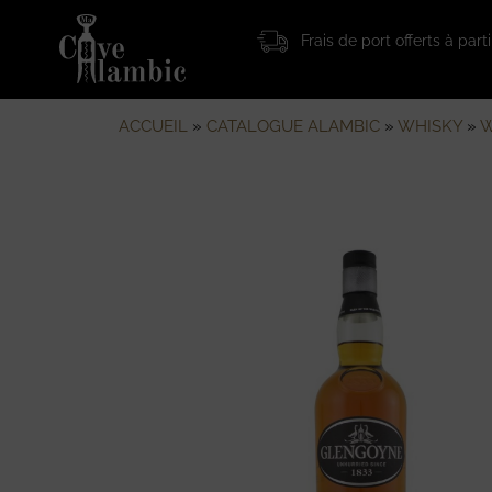
Frais de port offerts à par
ACCUEIL
»
CATALOGUE ALAMBIC
»
WHISKY
»
W