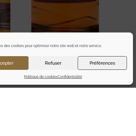
ns des cookies pour optimiser notre site web et notre service.
cepter
Refuser
Préférences
TOMATIN 14 ANS PORT CASK
GUNDY
HIGHLAND
Politique de cookies
Confidentialité
109,90
€
TTC
Ajouter au panier
L’abus d’alcool est dangereux pour la santé