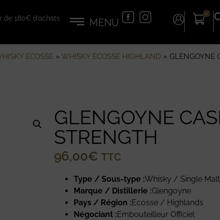
0
tir de 180€ d’achats
HISKY ECOSSE
»
WHISKY ECOSSE HIGHLAND
»
GLENGOYNE 
GLENGOYNE CAS
STRENGTH
96,00
€
TTC
Type / Sous-type :
Whisky / Single Mal
Marque / Distillerie :
Glengoyne
Pays / Région :
Ecosse / Highlands
Négociant :
Embouteilleur Officiel