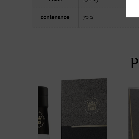
contenance
70 cl
P