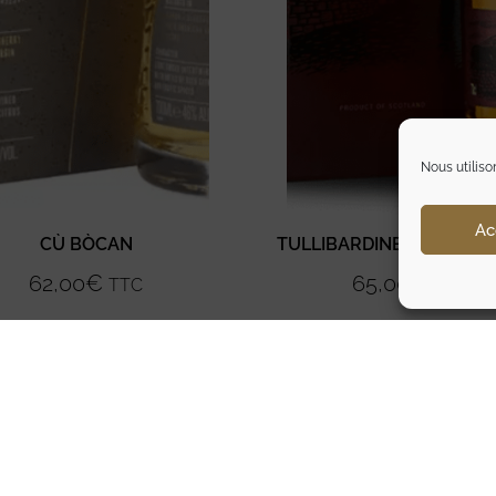
Nous utiliso
Ac
CÙ BÒCAN
TULLIBARDINE 228 BUR
62,00
€
65,00
€
TTC
TTC
Ajouter au panier
Ajouter au panier