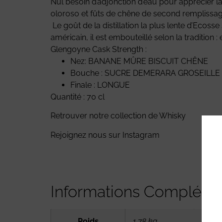
Nul besoin d’adjonction d’eau pour apprécier la r
oloroso et fûts de chêne de second remplissage
Le goût de la distillation la plus lente d’Ecosse
américain, il est embouteillé selon la tradition : 
Glengoyne Cask Strength :
Nez: BANANE MÛRE BISCUIT CHÊNE
Bouche : SUCRE DEMERARA GROSEILLE
Finale : LONGUE
Quantité : 70 cl
Retrouver notre collection de
Whisky
Rejoignez nous sur
Instagram
Informations Compléme
Poids
1,78 kg