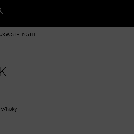
Search
for:
Search Button
CASK STRENGTH
K
t Whisky