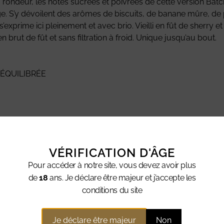
ondeur, les notes sucrées et poivrées de cette version Batch 8 
. S’y dévoilent des arômes de biscuits, de banane mûre, de po
 s’exprime ici pleinement et avec brio. Vieilli en fût de sherry 
en brut de fût et sans filtration à froid. Unique jusqu’au bout.
 ÉQUILIBRÉE
VÉRIFICATION D'ÂGE
Pour accéder à notre site, vous devez avoir plus
de
18
ans. Je déclare être majeur et j’accepte les
ntaires
conditions du site
Je déclare être majeur
Non