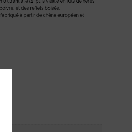
titrant à 59,2° puis vieillie en fûts de xérès
ivre, et des reflets boisés.
et fabriqué à partir de chêne européen et