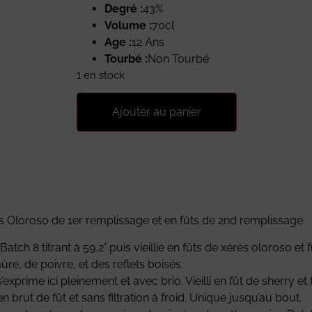
Degré :
43%
Volume :
70cl
Age :
12 Ans
Tourbé :
Non Tourbé
1 en stock
Ajouter au panier
rès Oloroso de 1er remplissage et en fûts de 2nd remplissage
atch 8 titrant à 59,2° puis vieillie en fûts de xérès oloroso e
e, de poivre, et des reflets boisés.
 s’exprime ici pleinement et avec brio. Vieilli en fût de sherry 
en brut de fût et sans filtration à froid. Unique jusqu’au bout.