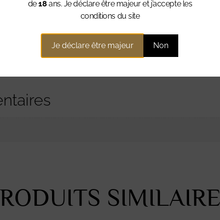
de
18
ans. Je déclare être majeur et j’accepte les
 salé, fruits rouges, vanille.
conditions du site
’orange, céréales maltées, épices douces, chêne.
is toasté et épices.
Je déclare être majeur
Non
k
ntaires
RODUITS SIMILAIR