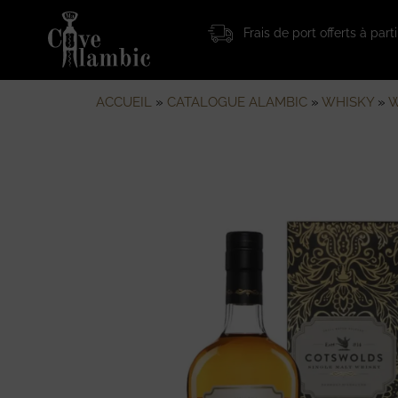
Frais de port offerts à par
ACCUEIL
»
CATALOGUE ALAMBIC
»
WHISKY
»
W