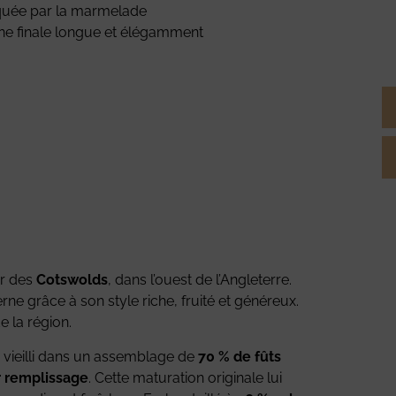
quée par la marmelade
une finale longue et élégamment
ur des
Cotswolds
, dans l’ouest de l’Angleterre.
erne grâce à son style riche, fruité et généreux.
de la région.
te vieilli dans un assemblage de
70 % de fûts
r remplissage
. Cette maturation originale lui