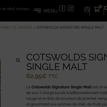
0
tir de 180€ d’achats
HISKY DU MONDE
»
COTSWOLDS SIGNATURE SINGLE MALT
COTSWOLDS SIG
SINGLE MALT
62,95
€
TTC
Le
Cotswolds Signature Single Malt
est un w
de 100 % d'orge locale traditionnellement malté
rouge et en fûts de bourbon de premier remplis
et gourmand aux arômes de miel, de fruits jau