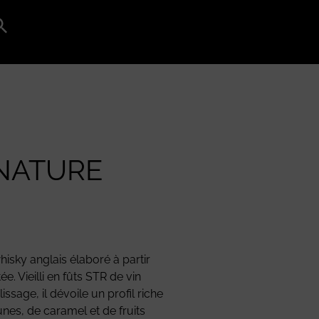
Search
for:
Search Button
NATURE
hisky anglais élaboré à partir
e. Vieilli en fûts STR de vin
sage, il dévoile un profil riche
nes, de caramel et de fruits