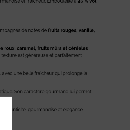
rmandise et fraîcheur. Embouteillé à
46 % vol.
,
ompagnés de notes de
fruits rouges, vanille,
e roux, caramel, fruits mûrs et céréales
a texture est généreuse et parfaitement
, avec une belle fraîcheur qui prolonge la
matique. Son caractère gourmand lui permet
t authenticité, gourmandise et élégance.