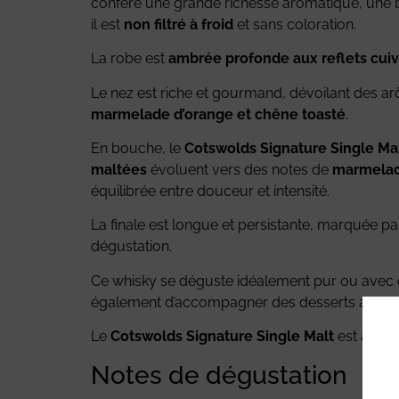
confère une grande richesse aromatique, une b
il est
non filtré à froid
et sans coloration.
La robe est
ambrée profonde aux reflets cuiv
Le nez est riche et gourmand, dévoilant des 
marmelade d’orange et chêne toasté
.
En bouche, le
Cotswolds Signature Single Ma
maltées
évoluent vers des notes de
marmelade
équilibrée entre douceur et intensité.
La finale est longue et persistante, marquée p
dégustation.
Ce whisky se déguste idéalement pur ou avec q
également d’accompagner des desserts aux frui
Le
Cotswolds Signature Single Malt
est aujou
Notes de dégustation