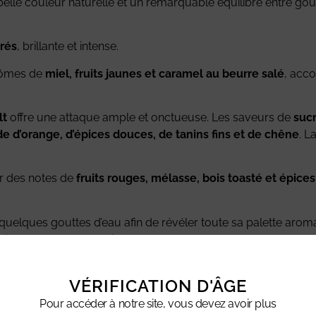
elle couleur naturelle et un remarquable équilibre entre gou
rés
, brillante et intense.
arômes de
miel, fruits jaunes et caramel au beurre salé
, acc
lt
offre une attaque ample et onctueuse. Les saveurs de
sucr
 d’orange, d’épices douces, de tanins fins et de chêne
. L
ar des notes de
fruits rouges, mélasse, bois toasté et épices
uelques gouttes d’eau afin de révéler toute sa palette aro
ts, des chocolats noirs ou des fromages affinés.
rd’hui une référence incontournable du whisky anglais, allian
VÉRIFICATION D'ÂGE
Pour accéder à notre site, vous devez avoir plus