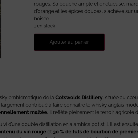
rouges. Sa bouche ample et onctueuse, mar
d'orange et les épices douces, s'achève sur 
boisée.
1 en stock
Ajouter au panier
isky emblématique de la
Cotswolds Distillery
, située au cœ
l a largement contribué à faire connaître le whisky anglais mod
tionnellement maltée
, il reflète pleinement le terroir agricole 
vi d’une double distillation en alambics pot still. Il est ensui
ontenu du vin rouge
et
30 % de fûts de bourbon de premie