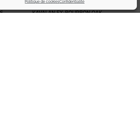
Politique de cookies
Confidentialité
NS
KAVALAN EX-BOURBON OAK
135,00
€
TTC
Ajouter au panier
L’abus d’alcool est dangereux pour la santé
FAQ
Engagements qualité
Professionnels
les
Plan du site
Politique de confidentialité
 © 2026 - 352 391 999 R.C.S. Coutances