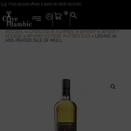
Frais de port offerts à partir de 180€ d’achats
0
Search
for:
Search Button
ACCUEIL
»
CATALOGUE ALAMBIC
»
WHISKY
»
WHISKY
ECOSSE
»
WHISKY ECOSSE AUTRES ÎLES
»
LEDAIG 10
ANS PEATED ISLE OF MULL