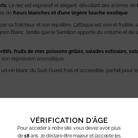
rts
. Le nez est expressif et élégant, dévoilant des arômes de
es de
fleurs blanches et d’une légère touche exotique
.
par sa fraîcheur et son équilibre. L’attaque est vive et fruitée
on Blanc, tandis que le Sémillon apporte du volume et de la r
ritifs, fruits de mer, poissons grillés, salades estivales, v
e son expression aromatique.
 un vin blanc du Sud-Ouest frais et accessible, parfait pour 
ches, notes exotiques
finale citronnée
VÉRIFICATION D'ÂGE
Pour accéder à notre site, vous devez avoir plus
de
18
ans. Je déclare être majeur et j’accepte les