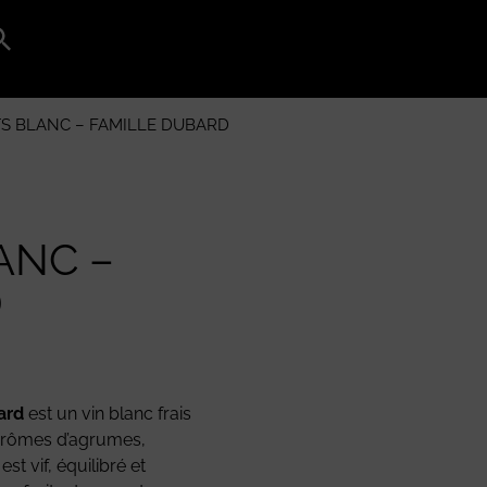
Search
for:
Search Button
S BLANC – FAMILLE DUBARD
ANC –
D
ard
est un vin blanc frais
 arômes d’agrumes,
t vif, équilibré et