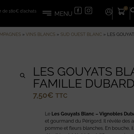
0
tir de 180€ d’achats
AMPAGNES
»
VINS BLANCS
»
SUD OUEST BLANC
»
LES GOUYAT
LES GOUYATS BL
FAMILLE DUBAR
7,50
€
TTC
Le
Les Gouyats Blanc – Vignobles Dub
et gourmand du Périgord. Il révèle des
pomme et fleurs blanches. En bouche, il es