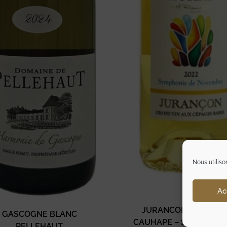
Nous utiliso
Ac
JURANCON – DOMAI
GASCOGNE BLANC
CAUHAPE – SYMPHONI
PELLEHAUT