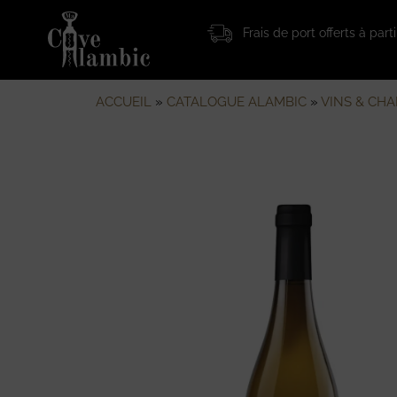
Frais de port offerts à par
ACCUEIL
»
CATALOGUE ALAMBIC
»
VINS & CH