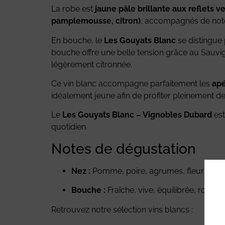
La robe est
jaune pâle brillante aux reflets ve
pamplemousse, citron)
, accompagnés de not
En bouche, le
Les Gouyats Blanc
se distingue 
bouche offre une belle tension grâce au Sauvign
légèrement citronnée.
Ce vin blanc accompagne parfaitement les
apé
idéalement jeune afin de profiter pleinement d
Le
Les Gouyats Blanc – Vignobles Dubard
est
quotidien.
Notes de dégustation
Nez :
Pomme, poire, agrumes, fleurs blan
Bouche :
Fraîche, vive, équilibrée, ronde, 
Retrouvez notre sélection vins blancs :