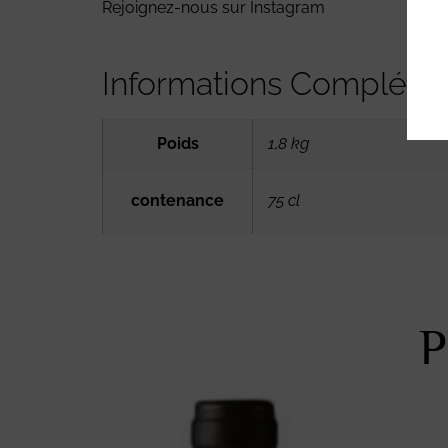
Rejoignez-nous sur
Instagram
Informations Compléme
Poids
1,8 kg
contenance
75 cl
P