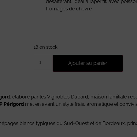
désaltérant. Idéal à l’apéritif, avec poisso
fromages de chèvre.
18 en stock
Ajouter au panier
gord
, élaboré par les Vignobles Dubard, maison familiale rec
P Périgord
met en avant un style frais, aromatique et convivi
e cépages blancs typiques du Sud-Ouest et de Bordeaux, pri