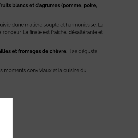
fruits blancs et d’agrumes (pomme, poire,
, suivie d’une matière souple et harmonieuse. La
ondeur. La finale est fraîche, désaltérante et
olailles et fromages de chèvre
. Il se déguste
les moments conviviaux et la cuisine du