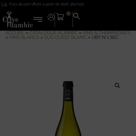
Frais de port offerts à partir de 180€ d’achats
0
Search
for:
Search Button
ACCUEIL
»
CATALOGUE ALAMBIC
»
VINS & CHAMPAGNES
»
VINS BLANCS
»
SUD OUEST BLANC
»
UBY N°1 SEC