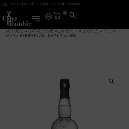
Frais de port offerts à partir de 180€ d’achats
0
Search
for:
Search Button
ACCUEIL
»
CATALOGUE ALAMBIC
»
ALCOOLS
»
RHUM -
ROM
»
RHUM PLANTERAY 3 STARS