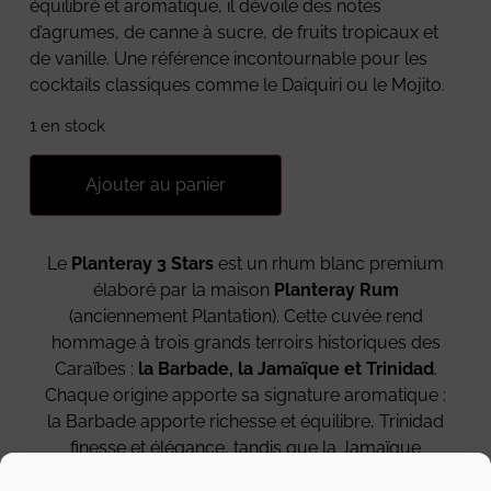
équilibré et aromatique, il dévoile des notes
d’agrumes, de canne à sucre, de fruits tropicaux et
de vanille. Une référence incontournable pour les
cocktails classiques comme le Daiquiri ou le Mojito.
1 en stock
Ajouter au panier
Le
Planteray 3 Stars
est un rhum blanc premium
élaboré par la maison
Planteray Rum
(anciennement Plantation). Cette cuvée rend
hommage à trois grands terroirs historiques des
Caraïbes :
la Barbade, la Jamaïque et Trinidad
.
Chaque origine apporte sa signature aromatique :
la Barbade apporte richesse et équilibre, Trinidad
finesse et élégance, tandis que la Jamaïque
contribue à la structure et à la complexité