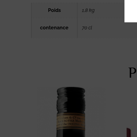
Poids
1,8 kg
contenance
70 cl
P