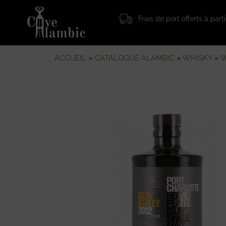
Frais de port offerts à par
ACCUEIL
»
CATALOGUE ALAMBIC
»
WHISKY
»
W