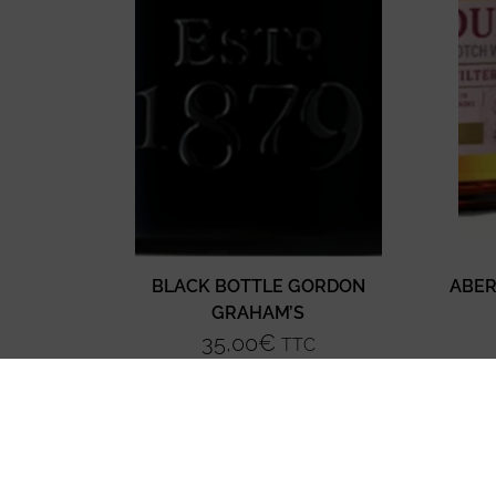
BLACK BOTTLE GORDON
ABER
GRAHAM’S
35,00
€
TTC
Ajouter au panier