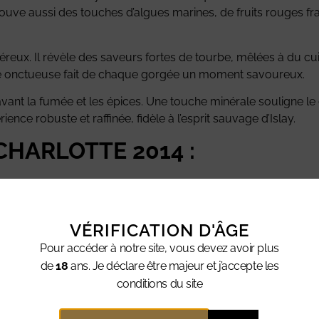
e aussi des touches d’algues marines, de fruits rouges frais 
néreux. Il révèle des saveurs fortes de tourbe, mêlées à du c
ture onctueuse fait de chaque gorgée un moment savoureux.
n avant la fumée et les épices. Une touche minérale souligne l
ence robuste et raffinée, fidèle à l’esprit sauvage d’Islay.
 CHARLOTTE 2014 :
, épices.
nité.
VÉRIFICATION D'ÂGE
Pour accéder à notre site, vous devez avoir plus
de
18
ans. Je déclare être majeur et j’accepte les
conditions du site
ntaires