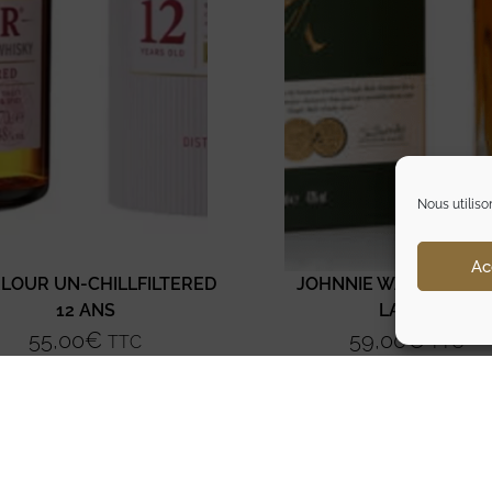
Nous utiliso
Ac
LOUR UN-CHILLFILTERED
JOHNNIE WALKER GR
12 ANS
LABEL
55,00
€
59,00
€
TTC
TTC
Ajouter au panier
Ajouter au panier