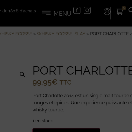
0
tir de 180€ d’achats
HISKY ECOSSE
»
WHISKY ECOSSE ISLAY
»
PORT CHARLOTTE 2
PORT CHARLOTTE
99,95
€
TTC
Port Charlotte 2014 est un single malt tourbé d’
rouges et épices. Une expérience puissante et
whisky tourbé.
1 en stock