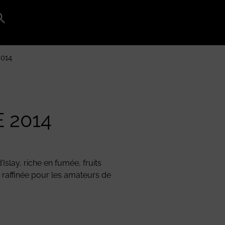
Search
for:
Search Button
014
 2014
Islay, riche en fumée, fruits
 raffinée pour les amateurs de