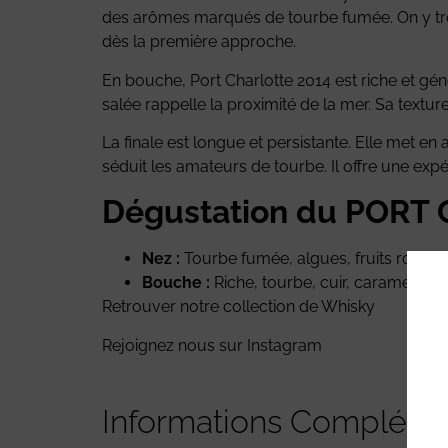
des arômes marqués de tourbe fumée. On y trouv
dès la première approche.
En bouche, Port Charlotte 2014 est riche et gé
salée rappelle la proximité de la mer. Sa tex
La finale est longue et persistante. Elle met e
séduit les amateurs de tourbe. Il offre une expéri
Dégustation du PORT
Nez :
Tourbe fumée, algues, fruits rouges
Bouche :
Riche, tourbe, cuir, caramel, sali
Retrouver notre collection de Whisky
Rejoignez nous sur
Instagram
Informations Compléme