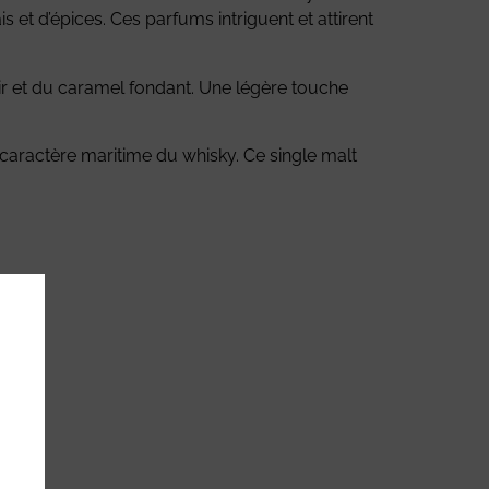
et d’épices. Ces parfums intriguent et attirent
uir et du caramel fondant. Une légère touche
e caractère maritime du whisky. Ce single malt