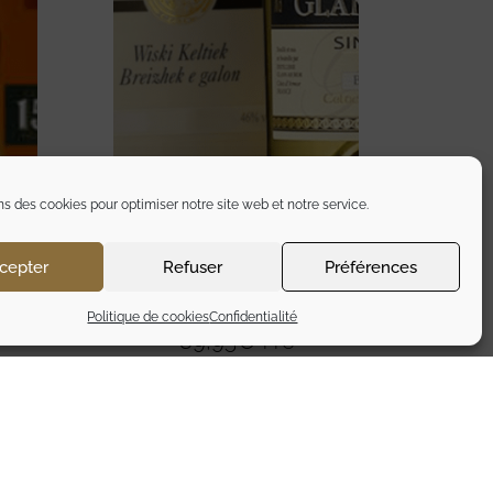
ns des cookies pour optimiser notre site web et notre service.
cepter
Refuser
Préférences
EEN
GLANN AR MOR CELTIC
DISTILLERY
Politique de cookies
Confidentialité
89,95
€
TTC
Ajouter au panier