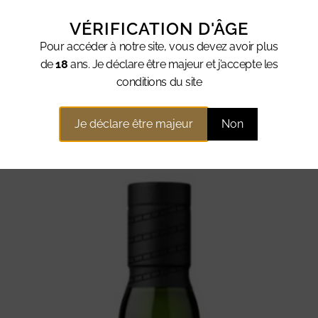
VÉRIFICATION D'ÂGE
COSSE ISLAY
Pour accéder à notre site, vous devez avoir plus
HISKY ECOSSE ISL
de
18
ans. Je déclare être majeur et j’accepte les
conditions du site
Je déclare être majeur
Non