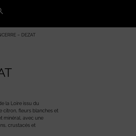
Search
for:
Search Button
NCERRE – DEZAT
AT
e la Loire issu du
 citron, fleurs blanches et
 et minéral, avec une
ons, crustacés et