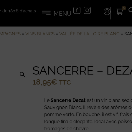
0
tir de 180€ d’achats
AMPAGNES
»
VINS BLANCS
»
VALLÉE DE LA LOIRE BLANC
»
SA
SANCERRE – DEZ
18,95
€
TTC
Le
Sancerre Dezat
est un vin blanc sec d
Sauvignon Blanc. Il révèle des arômes de
pomme verte. En bouche, il est vif, frais
longue finale élégante. Idéal avec poiss
fromages de chèvre.