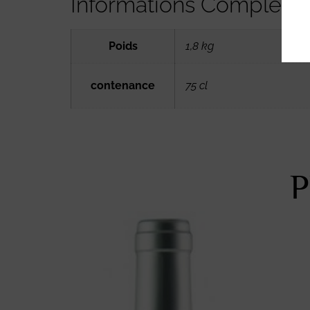
Informations Compléme
Poids
1,8 kg
contenance
75 cl
P