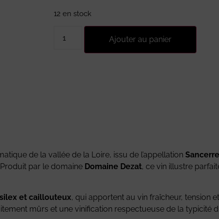
12 en stock
Ajouter au panier
tique de la vallée de la Loire, issu de l’appellation
Sancerr
. Produit par le domaine
Domaine Dezat
, ce vin illustre parfa
 silex et caillouteux
, qui apportent au vin fraîcheur, tension 
aitement mûrs et une vinification respectueuse de la typicité