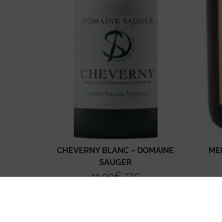
CHEVERNY BLANC – DOMAINE
ME
SAUGER
11,90
€
TTC
Ajouter au panier