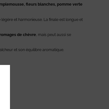
amplemousse, fleurs blanches, pomme verte
ure légère et harmonieuse. La finale est longue et
t fromages de chèvre
, mais peut aussi se
fraîcheur et son équilibre aromatique.