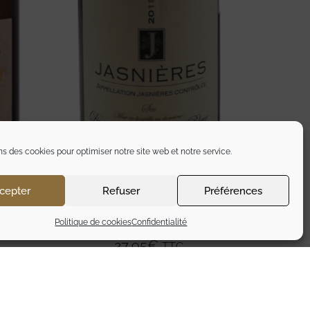
ns des cookies pour optimiser notre site web et notre service.
cepter
Refuser
Préférences
JASNIERES – DOMAINE DE LA
UD
Politique de cookies
Confidentialité
ROCHE BLEUE
27,95
€
TTC
Ajouter au panier