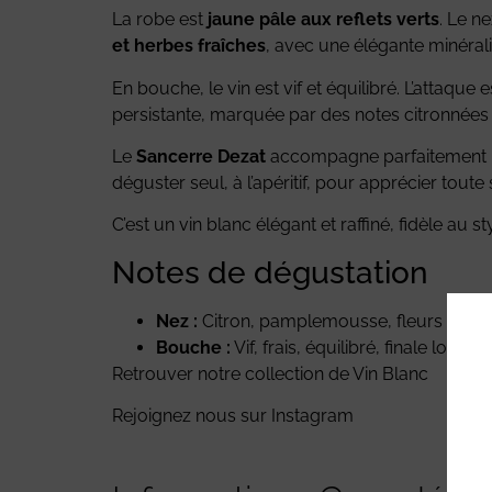
La robe est
jaune pâle aux reflets verts
. Le n
et herbes fraîches
, avec une élégante minérali
En bouche, le vin est vif et équilibré. L’attaque 
persistante, marquée par des notes citronnées e
Le
Sancerre Dezat
accompagne parfaitement 
déguster seul, à l’apéritif, pour apprécier toute 
C’est un vin blanc élégant et raffiné, fidèle au 
Notes de dégustation
Nez :
Citron, pamplemousse, fleurs blanc
Bouche :
Vif, frais, équilibré, finale longu
Retrouver notre collection de
Vin Blanc
Rejoignez nous sur
Instagram