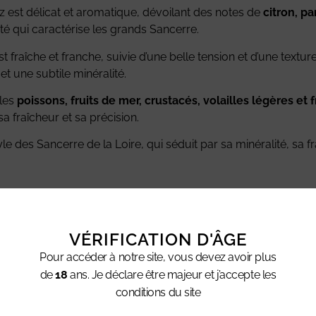
ez est délicat et aromatique, dévoilant des notes de
citron, p
té qui caractérise les grands Sancerre.
est fraîche et franche, suivie d’une belle tension et d’une text
t une subtile minéralité.
les
poissons, fruits de mer, crustacés, volailles légères e
sa fraîcheur et sa précision.
style des Sancerre de la Loire, qui séduit par sa minéralité, sa 
hes, pomme verte, notes minérales.
e et minérale.
VÉRIFICATION D'ÂGE
Pour accéder à notre site, vous devez avoir plus
de
18
ans. Je déclare être majeur et j’accepte les
conditions du site