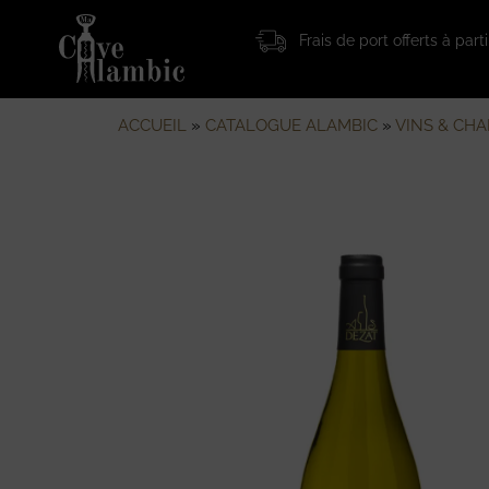
Frais de port offerts à par
ACCUEIL
»
CATALOGUE ALAMBIC
»
VINS & CH