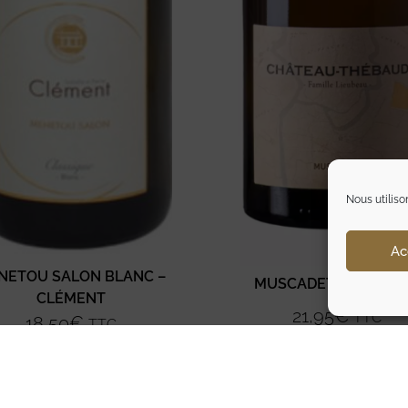
Nous utiliso
Ac
NETOU SALON BLANC –
MUSCADET – THEBA
CLÉMENT
21,95
€
TTC
18,50
€
TTC
Ajouter au panier
Ajouter au panier