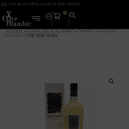
Frais de port offerts à partir de 180€ d’achats
0
Search
for:
Search Button
ACCUEIL
»
CATALOGUE ALAMBIC
»
WHISKY
»
WHISKY
ECOSSE
»
THE SIXE ISLES