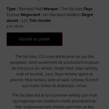
Type :
Blended Malt
Marque :
The Six Isles
Pays
:
Ecosse
Négociant :
Ian Macleod distillers
Degré
alcool :
43%
Trés tourbé
1 en stock
Ajouter au panier
The Six Isles, L’Écosse abrite près de 140 îles
peuplées, dont seulement six produisent toujours
de nos jours du whisky Single Malt: Islay (whisky
iodé et tourbé), Jura, Skye (whisky épicé et
poivré), Mull (whisky iodé et salé), Orkney (Scotch
aux notes riches et distinctes), Arran.
The Six Isles est le tout premier whisky pur malt
qui regroupe les meilleurs malts provenant de
fûts soigneusement choisis parmi les six îles