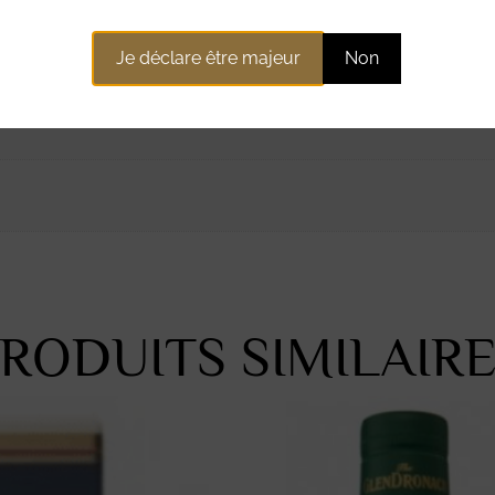
ntaires
Je déclare être majeur
Non
RODUITS SIMILAIR