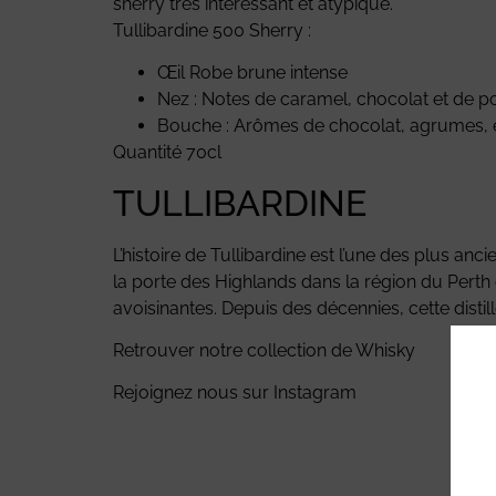
sherry très intéressant et atypique.
Tullibardine 500 Sherry :
Œil Robe brune intense
Nez : Notes de caramel, chocolat et de 
Bouche : Arômes de chocolat, agrumes, é
Quantité 70cl
TULLIBARDINE
L’histoire de Tullibardine est l’une des plus an
la porte des Highlands dans la région du Perth 
avoisinantes. Depuis des décennies, cette disti
Retrouver notre collection de
Whisky
Rejoignez nous sur
Instagram