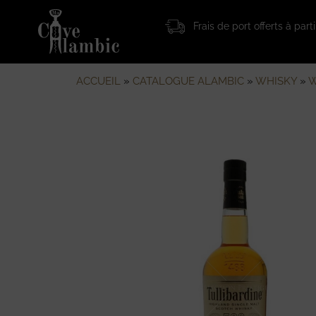
Frais de port offerts à par
ACCUEIL
»
CATALOGUE ALAMBIC
»
WHISKY
»
W