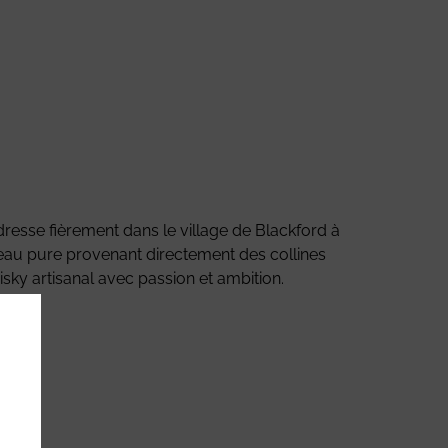
 dresse fièrement dans le village de Blackford à
e eau pure provenant directement des collines
isky artisanal avec passion et ambition.