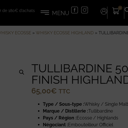
0
tir de 180€ d’achats
HISKY ECOSSE
»
WHISKY ECOSSE HIGHLAND
»
TULLIBARDINE
TULLIBARDINE 5
FINISH HIGHLAN
65,00
€
TTC
Type / Sous-type :
Whisky / Single Mal
Marque / Distillerie :
Tullibardine
Pays / Région :
Ecosse / Highlands
Négociant :
Embouteilleur Officiel