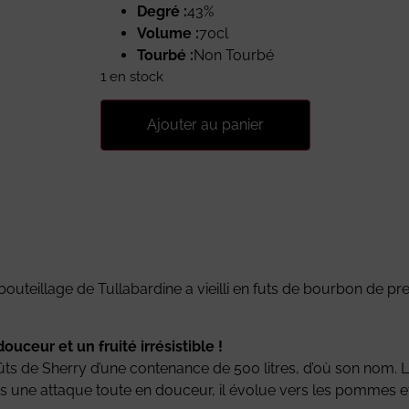
Degré :
43%
Volume :
70cl
Tourbé :
Non Tourbé
1 en stock
Ajouter au panier
outeillage de Tullabardine a vieilli en futs de bourbon de pre
uceur et un fruité irrésistible !
 fûts de Sherry d’une contenance de 500 litres, d’où son nom. 
 une attaque toute en douceur, il évolue vers les pommes et