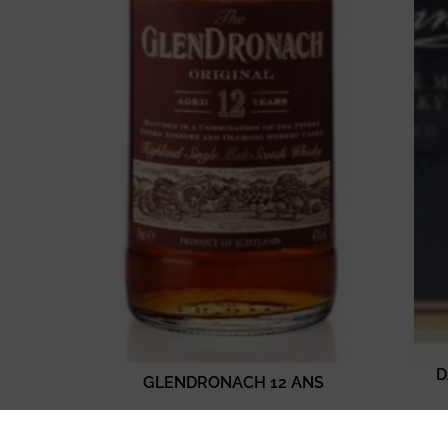
D
GLENDRONACH 12 ANS
75,00
€
TTC