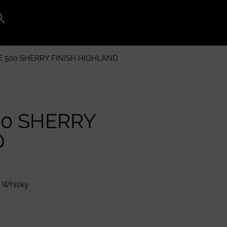
Search
for:
Search Button
 500 SHERRY FINISH HIGHLAND
00 SHERRY
D
t Whisky