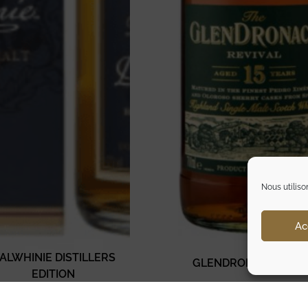
Nous utiliso
Ac
ALWHINIE DISTILLERS
GLENDRONACH 15 A
EDITION
102,00
€
TTC
85,00
€
TTC