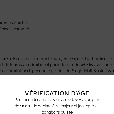
pommes fraiches
pices, caramel.
ciennes d’Écosse elle remonte au 15ème siècle. Tullibardine se
et de Kinross, endroit idéal pour distiller du whisky avec un
llerie familiale indépendante produit du Single Malt Scotch Wh
VÉRIFICATION D'ÂGE
Pour accéder à notre site, vous devez avoir plus
de
18
ans. Je déclare être majeur et j’accepte les
conditions du site