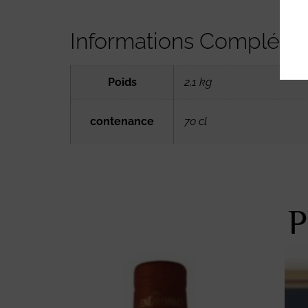
Informations Compléme
Poids
2,1 kg
contenance
70 cl
P