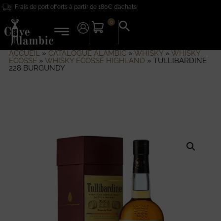
Frais de port offerts à partir de 180€ d’achats
0
Search
for:
Search Button
ACCUEIL
»
CATALOGUE ALAMBIC
»
WHISKY
»
WHISKY
ECOSSE
»
WHISKY ECOSSE HIGHLAND
»
TULLIBARDINE
228 BURGUNDY