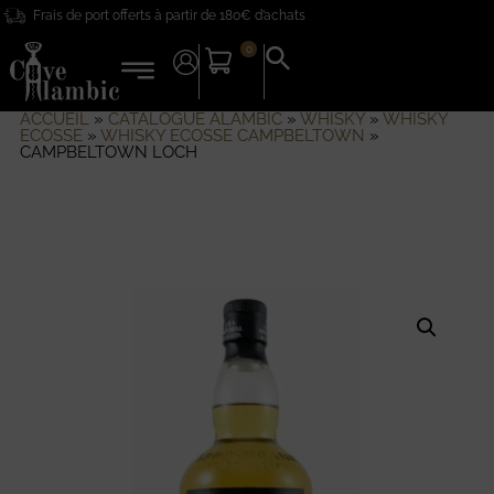
Frais de port offerts à partir de 180€ d’achats
0
Search
for:
Search Button
ACCUEIL
»
CATALOGUE ALAMBIC
»
WHISKY
»
WHISKY
ECOSSE
»
WHISKY ECOSSE CAMPBELTOWN
»
CAMPBELTOWN LOCH