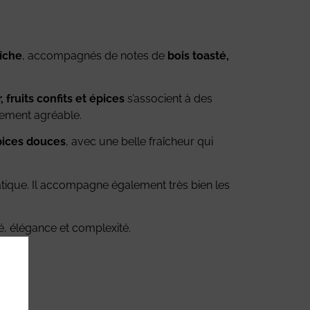
aîche
, accompagnés de notes de
bois toasté,
, fruits confits et épices
s’associent à des
èrement agréable.
épices douces
, avec une belle fraîcheur qui
tique. Il accompagne également très bien les
é, élégance et complexité.