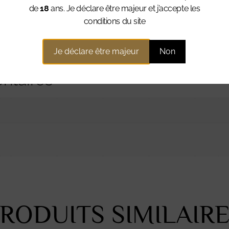
de
18
ans. Je déclare être majeur et j’accepte les
cée et légèrement chocolatée.
conditions du site
Je déclare être majeur
Non
ntaires
RODUITS SIMILAIR