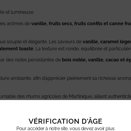
ante et lumineuse.
 des arômes de
vanille, fruits secs, fruits confits et canne fr
que souple et élégante. Les saveurs de
vanille, caramel léger
catement toasté
. La texture est ronde, équilibrée et particuli
par des notes persistantes de
bois noble, vanille, cacao et 
ure ambiante, afin d’apprécier pleinement sa richesse aroma
rnable des rhums agricoles de Martinique, alliant authenticit
VÉRIFICATION D'ÂGE
iel, cacao, épices douces.
Pour accéder à notre site, vous devez avoir plus
l, fruits confits, café, cacao, bois toasté.