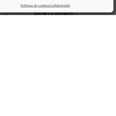
Politique de cookies
Confidentialité
RHUM LA FAVORITE –
– XO
RESERVE DU CHATEAU 2002
269,90
€
TTC
Ajouter au panier
L’abus d’alcool est dangereux pour la santé
FAQ
Engagements qualité
Professionnels
les
Plan du site
Politique de confidentialité
 © 2026 - 352 391 999 R.C.S. Coutances