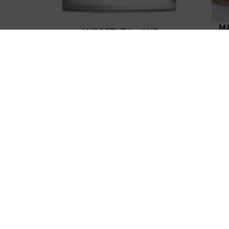
MA
ANGOSTURA 7 ANS
48,00
€
TTC
Ajouter au panier
ZC PARC DE LA
ZC DE 
BAIE
Lé
St Martin des
35133
champs
02 23
50300 Avranches
Lundi 