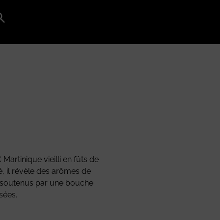
Search
for:
Search Button
rtinique vieilli en fûts de
é, il révèle des arômes de
s, soutenus par une bouche
sées.