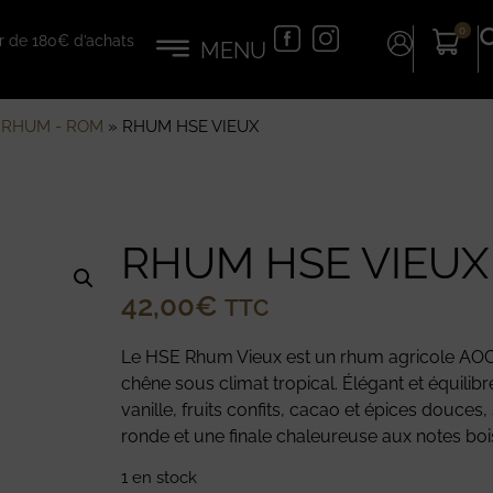
0
tir de 180€ d’achats
»
RHUM - ROM
»
RHUM HSE VIEUX
RHUM HSE VIEUX
42,00
€
TTC
Le HSE Rhum Vieux est un rhum agricole AOC Ma
chêne sous climat tropical. Élégant et équilibr
vanille, fruits confits, cacao et épices douce
ronde et une finale chaleureuse aux notes boi
1 en stock