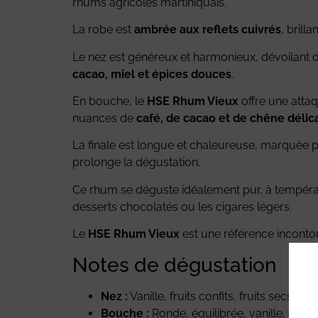
rhums agricoles martiniquais.
La robe est
ambrée aux reflets cuivrés
, brill
Le nez est généreux et harmonieux, dévoilant
cacao, miel et épices douces
.
En bouche, le
HSE Rhum Vieux
offre une atta
nuances de
café, de cacao et de chêne déli
La finale est longue et chaleureuse, marquée 
prolonge la dégustation.
Ce rhum se déguste idéalement pur, à températ
desserts chocolatés ou les cigares légers.
Le
HSE Rhum Vieux
est une référence incontou
Notes de dégustation
Nez :
Vanille, fruits confits, fruits secs, m
Bouche :
Ronde, équilibrée, vanille, carame