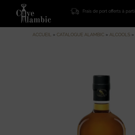
Frais de port offerts à par
ACCUEIL
»
CATALOGUE ALAMBIC
»
ALCOOLS