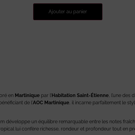
Ajouter au panier
boré en
Martinique
par l’
Habitation Saint-Étienne
, l’une des d
énéficiant de l’
AOC Martinique
, il incarne parfaitement le sty
rhum développe un équilibre remarquable entre les notes fraîc
opical lui confère richesse, rondeur et profondeur tout en pr