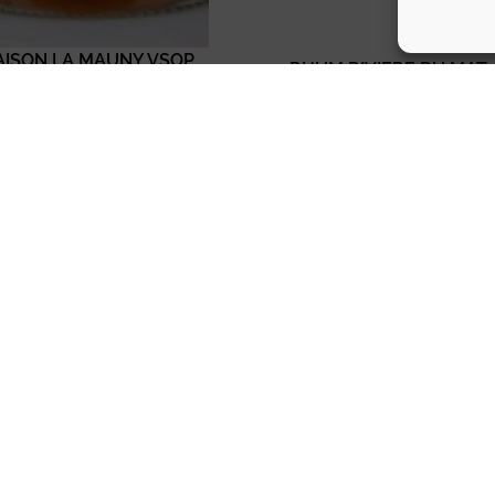
ISON LA MAUNY VSOP
RHUM RIVIERE DU MAT 
MARTINIQUE
69,95
€
TTC
49,90
€
TTC
Ajouter au panier
Ajouter au panier
Actualités
Contact
LA PILAIS
10 rue de
CGV
Mentions léga
Fougères
cousse
Ma Cave Alambic
Cesson-Sévigné
 Fougères
35510 Rennes
 51 39 51
02 23 20 05 05
: 14h – 19h