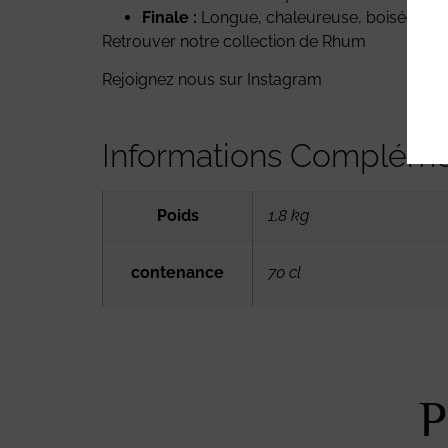
Finale :
Longue, chaleureuse, boisée, épi
Retrouver notre collection de
Rhum
Rejoignez nous sur
Instagram
Informations Compléme
Poids
1,8 kg
contenance
70 cl
P