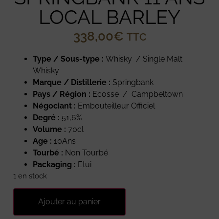
LOCAL BARLEY
338,00
€
TTC
Type / Sous-type :
Whisky / Single Malt
Whisky
Marque / Distillerie :
Springbank
Pays / Région :
Ecosse / Campbeltown
Négociant :
Embouteilleur Officiel
Degré :
51,6%
Volume :
70cl
Age :
10Ans
Tourbé :
Non Tourbé
Packaging :
Etui
1 en stock
Ajouter au panier