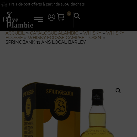
Frais de port offerts à partir de 180€ d’achats
0
Search
for:
Search Button
ACCUEIL
»
CATALOGUE ALAMBIC
»
WHISKY
»
WHISKY
ECOSSE
»
WHISKY ECOSSE CAMPBELTOWN
»
SPRINGBANK 11 ANS LOCAL BARLEY