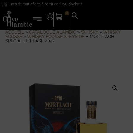
Frais de port offerts à partir de 180€ d’achats
0
Search
for:
Search Button
ACCUEIL
»
CATALOGUE ALAMBIC
»
WHISKY
»
WHISKY
ECOSSE
»
WHISKY ECOSSE SPEYSIDE
»
MORTLACH
SPECIAL RELEASE 2022