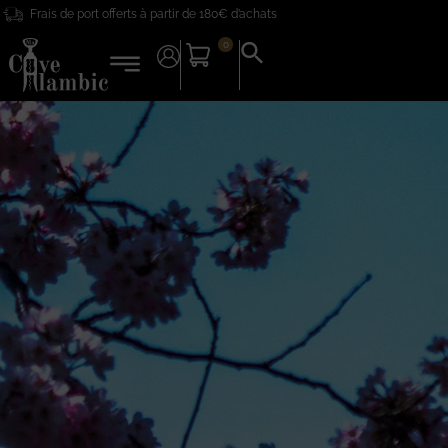
Frais de port offerts à partir de 180€ d’achats
0
Search
for:
Search Button