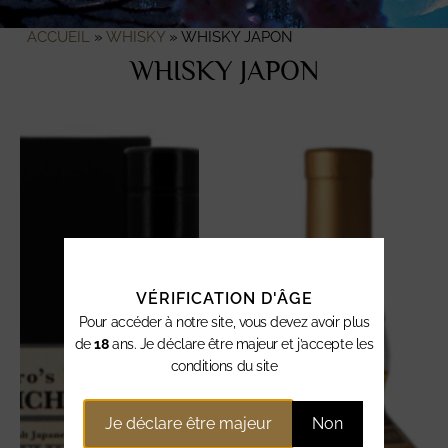
ACCUEIL
»
WHISKY
»
WHISKY JAPON
WHISKY JAPON
VÉRIFICATION D'ÂGE
Pour accéder à notre site, vous devez avoir plus
de
18
ans. Je déclare être majeur et j’accepte les
conditions du site
Je déclare être majeur
Non