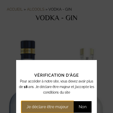
ACCUEIL
»
ALCOOLS
»
VODKA - GIN
VODKA - GIN
VÉRIFICATION D'ÂGE
Pour accéder à notre site, vous devez avoir plus
de
18
ans. Je déclare être majeur et j’accepte les
conditions du site
Je déclare être majeur
Non