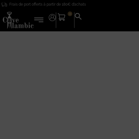
Frais de port offerts à partir de 180€ d’achats
0
Search
for:
Search Button