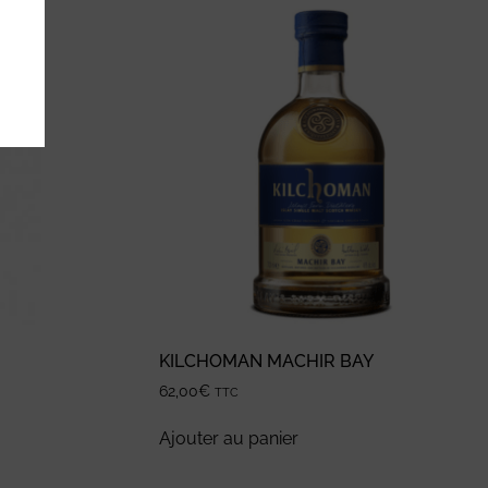
KILCHOMAN MACHIR BAY
62,00
€
TTC
Ajouter au panier