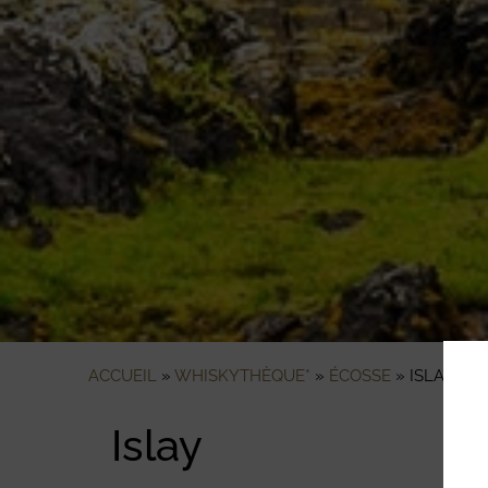
ACCUEIL
»
WHISKYTHÈQUE*
»
ÉCOSSE
»
ISLAY
Islay