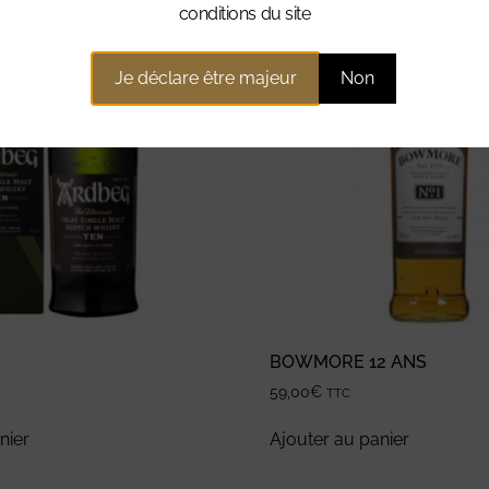
conditions du site
Je déclare être majeur
Non
N
BOWMORE 12 ANS
59,00
€
TTC
nier
Ajouter au panier