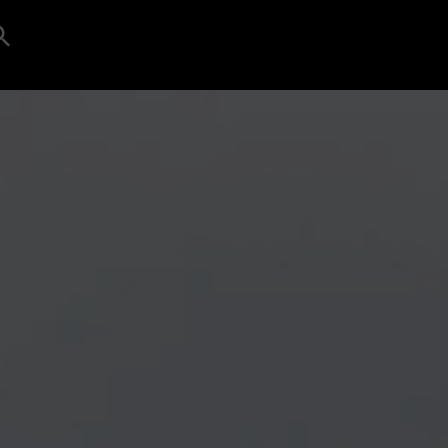
Search
for:
Search Button