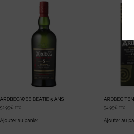
ARDBEG WEE BEATIE 5 ANS
ARDBEG TE
52,95
€
54,95
€
TTC
TTC
Ajouter au panier
Ajouter au pa