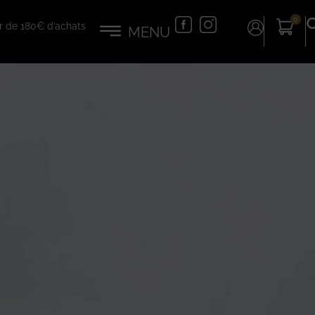
0
tir de 180€ d’achats